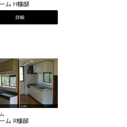
ーム H様邸
詳細
ム
ーム R様邸