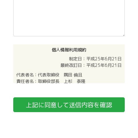
個人情報利用規約
制定日：平成25年6月21日
最終改訂日：平成25年6月21日
代表者名：代表取締役 隅田 倫且
責任者名：取締役部長 上杉 泰隆
はじめに
株式会社スミダ（以下「当社」）は、各種サービスの
上記に同意して送信内容を確認
ご提供にあたり、お客様の個人情報をお預かりしてお
ります。
当社は、お客様よりお預かりする個人情報を保護し、
お客様に更なる信頼性と安心感をご提供できるように
努めて参ります。